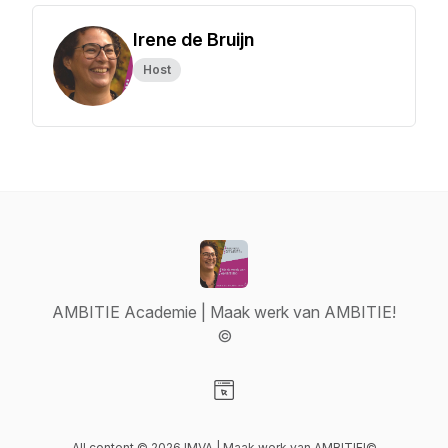
Irene de Bruijn
Host
AMBITIE Academie | Maak werk van AMBITIE!
©
Visit our Website page
All content © 2026 IMVA | Maak werk van AMBITIE!©