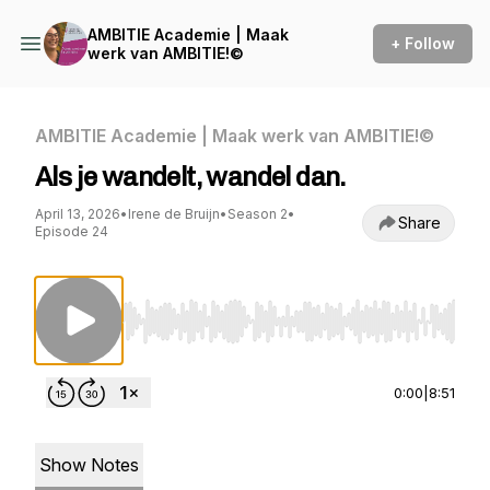
AMBITIE Academie | Maak
+ Follow
werk van AMBITIE!©
AMBITIE Academie | Maak werk van AMBITIE!©
Als je wandelt, wandel dan.
April 13, 2026
•
Irene de Bruijn
•
Season 2
•
Share
Episode 24
Use Left/Right to seek, Home/End to jump to st
0:00
|
8:51
Show Notes